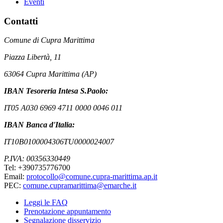
Eventi
Contatti
Comune di Cupra Marittima
Piazza Libertà, 11
63064 Cupra Marittima (AP)
IBAN Tesoreria Intesa S.Paolo:
IT05 A030 6969 4711 0000 0046 011
IBAN Banca d'Italia:
IT10B0100004306TU0000024007
P.IVA: 00356330449
Tel: +390735776700
Email:
protocollo@comune.cupra-marittima.ap.it
PEC:
comune.cupramarittima@emarche.it
Leggi le FAQ
Prenotazione appuntamento
Segnalazione disservizio