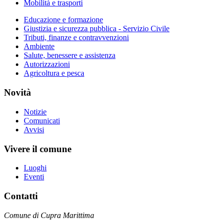
Mobilità e trasporti
Educazione e formazione
Giustizia e sicurezza pubblica - Servizio Civile
Tributi, finanze e contravvenzioni
Ambiente
Salute, benessere e assistenza
Autorizzazioni
Agricoltura e pesca
Novità
Notizie
Comunicati
Avvisi
Vivere il comune
Luoghi
Eventi
Contatti
Comune di Cupra Marittima